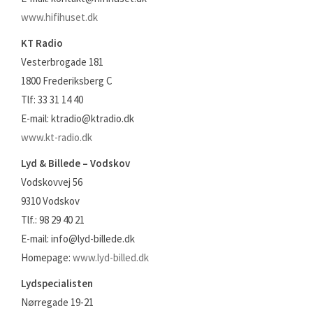
www.hifihuset.dk
KT Radio
Vesterbrogade 181
1800 Frederiksberg C
Tlf: 33 31 14 40
E-mail: ktradio@ktradio.dk
www.kt-radio.dk
Lyd & Billede – Vodskov
Vodskovvej 56
9310 Vodskov
Tlf.: 98 29 40 21
E-mail: info@lyd-billede.dk
Homepage:
www.lyd-billed.dk
Lydspecialisten
Nørregade 19-21