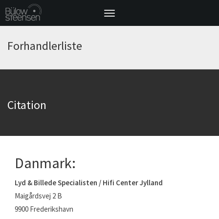
Toggle
navigation
Forhandlerliste
Citation
Danmark:
Lyd & Billede Specialisten / Hifi Center Jylland
Maigårdsvej 2 B
9900 Frederikshavn