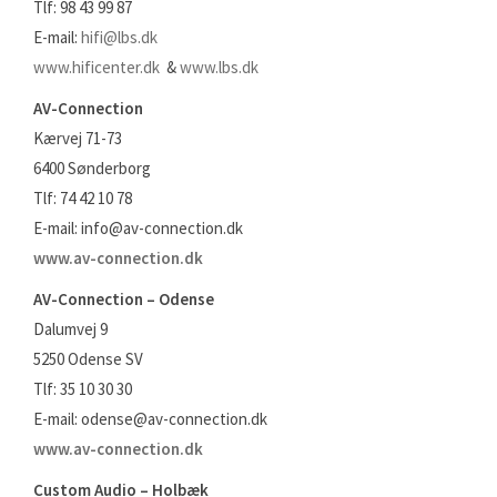
Tlf: 98 43 99 87
E-mail:
hifi@lbs.dk
www.hificenter.dk
&
www.lbs.dk
AV-Connection
Kærvej 71-73
6400 Sønderborg
Tlf: 74 42 10 78
E-mail: info@av-connection.dk
www.av-connection.dk
AV-Connection – Odense
Dalumvej 9
5250 Odense SV
Tlf: 35 10 30 30
E-mail: odense@av-connection.dk
www.av-connection.dk
Custom Audio – Holbæk