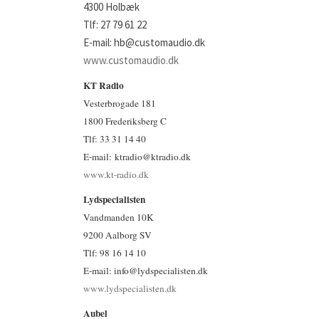
4300 Holbæk
Tlf: 27 79 61 22
E-mail: hb@customaudio.dk
www.customaudio.dk
KT Radio
Vesterbrogade 181
1800 Frederiksberg C
Tlf: 33 31 14 40
E-mail: ktradio@ktradio.dk
www.kt-radio.dk
Lydspecialisten
Vandmanden 10K
9200 Aalborg SV
Tlf: 98 16 14 10
E-mail: info@lydspecialisten.dk
www.lydspecialisten.dk
Aubel