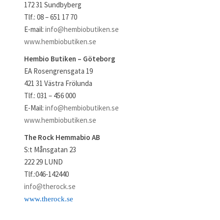
172 31 Sundbyberg
Tlf.: 08 – 651 17 70
E-mail:
info@hembiobutiken.se
www.hembiobutiken.se
Hembio Butiken – Göteborg
EA Rosengrensgata 19
421 31 Västra Frölunda
Tlf.: 031 – 456 000
E-Mail:
info@hembiobutiken.se
www.hembiobutiken.se
The Rock Hemmabio AB
S:t Månsgatan 23
222 29 LUND
Tlf.:046-142440
info@therock.se
www.therock.se